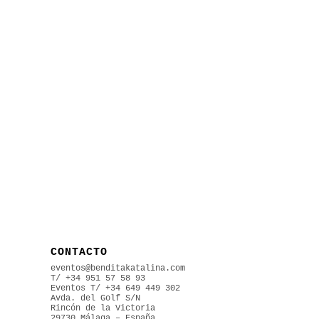
d
v
B
K
L
U
p
r
m
t
B
K
L
CONTACTO
eventos@benditakatalina.com
T/ +34 951 57 58 93
Eventos
T/ +34 649 449 302
Avda. del Golf S/N
Rincón de la Victoria
29730 Málaga – España