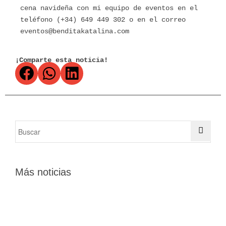
cena navideña con mi equipo de eventos en el
teléfono (+34) 649 449 302 o en el correo
eventos@benditakatalina.com
¡Comparte esta noticia!
Más noticias
C
o
u
i
e